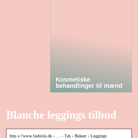
Kosmetiske
behandlinger til mænd
Blanche leggings tilbud
http s://www.fashiola.dk › … › Tøj › Bukser › Leggings