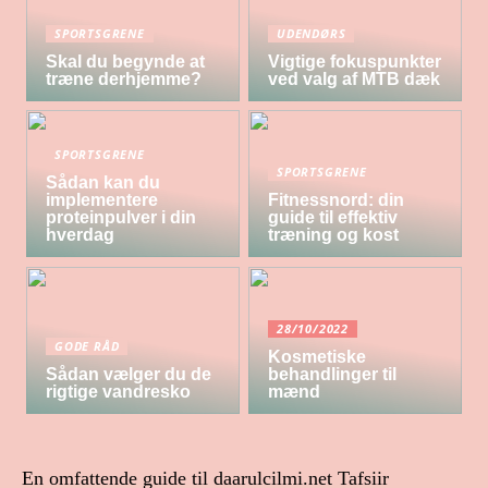
SPORTSGRENE
UDENDØRS
Skal du begynde at
Vigtige fokuspunkter
træne derhjemme?
ved valg af MTB dæk
SPORTSGRENE
SPORTSGRENE
Sådan kan du
implementere
Fitnessnord: din
proteinpulver i din
guide til effektiv
hverdag
træning og kost
28/10/2022
GODE RÅD
Kosmetiske
Sådan vælger du de
behandlinger til
rigtige vandresko
mænd
En omfattende guide til daarulcilmi.net Tafsiir