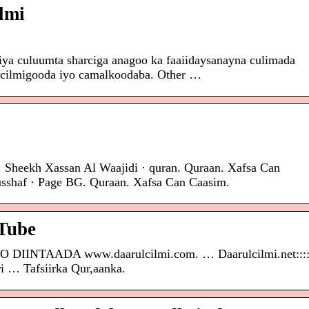
lmi
iya culuumta sharciga anagoo ka faaiidaysanayna culimada
 cilmigooda iyo camalkoodaba. Other …
 Sheekh Xassan Al Waajidi · quran. Quraan. Xafsa Can
sshaf · Page BG. Quraan. Xafsa Can Caasim.
uTube
INTAADA www.daarulcilmi.com. … Daarulcilmi.net:::
 … Tafsiirka Qur,aanka.