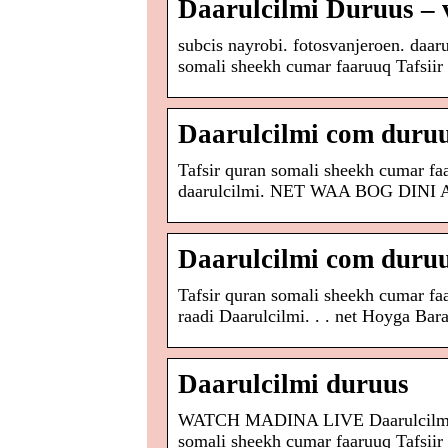
Daarulcilmi Duruus – 
subcis nayrobi. fotosvanjeroen. daar
somali sheekh cumar faaruuq Tafsii
Daarulcilmi com duru
Tafsir quran somali sheekh cumar fa
daarulcilmi. NET WAA BOG D
Daarulcilmi com duru
Tafsir quran somali sheekh cumar f
raadi Daarulcilmi. . . net Hoyga Bar
Daarulcilmi duruus
WATCH MADINA LIVE Daarulcilmi du
somali sheekh cumar faaruuq Tafsii