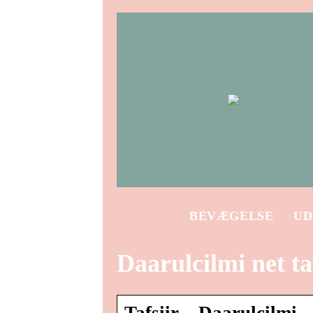
BEVÆGELSE
UD
Daarulcilmi net ta