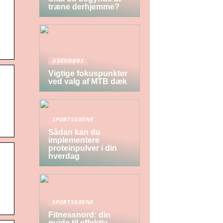
træne derhjemme?
UDENDØRS
Vigtige fokuspunkter
ved valg af MTB dæk
SPORTSGRENE
Sådan kan du
implementere
proteinpulver i din
hverdag
SPORTSGRENE
Fitnessnord: din
guide til effektiv