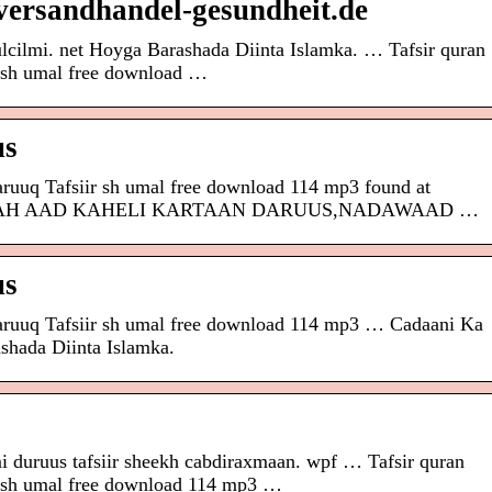
versandhandel-gesundheit.de
ulcilmi. net Hoyga Barashada Diinta Islamka. … Tafsir quran
r sh umal free download …
us
aruuq Tafsiir sh umal free download 114 mp3 found at
INI AH AAD KAHELI KARTAAN DARUUS,NADAWAAD …
us
aaruuq Tafsiir sh umal free download 114 mp3 … Cadaani Ka
ashada Diinta Islamka.
ruus tafsiir sheekh cabdiraxmaan. wpf … Tafsir quran
r sh umal free download 114 mp3 …