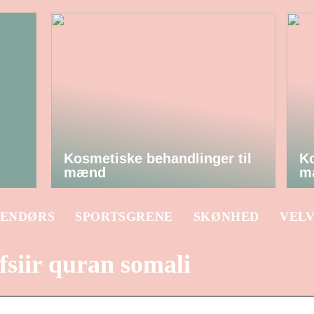
Kosmetiske behandlinger til
Ko
mænd
m
ENDØRS
SPORTSGRENE
SKØNHED
VEL
fsiir quran somali