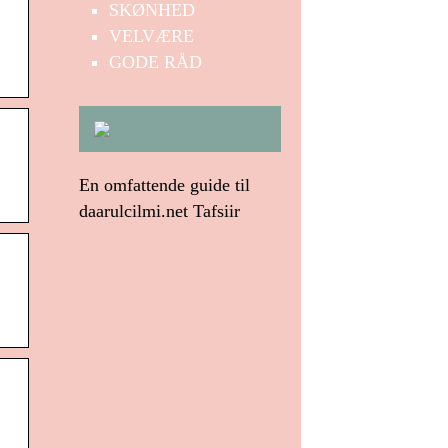
SKØNHED
VELVÆRE
GODE RÅD
En omfattende guide til
daarulcilmi.net Tafsiir