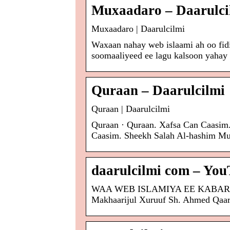
Muxaadaro – Daarulci
Muxaadaro | Daarulcilmi
Waxaan nahay web islaami ah oo fid
soomaaliyeed ee lagu kalsoon yahay
Quraan – Daarulcilmi
Quraan | Daarulcilmi
Quraan · Quraan. Xafsa Can Caasim.
Caasim. Sheekh Salah Al-hashim Mu
daarulcilmi com – Yo
WAA WEB ISLAMIYA EE KABARO DI
Makhaarijul Xuruuf Sh. Ahmed Qaari