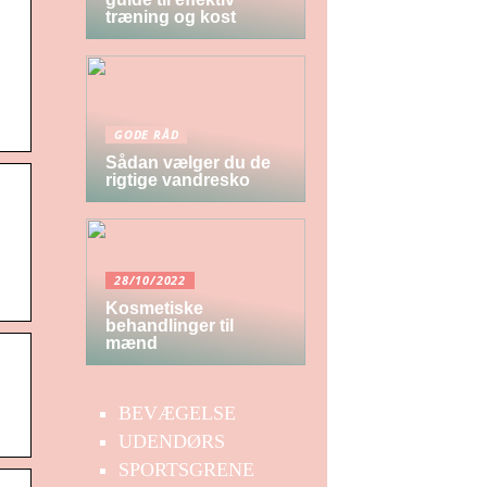
træning og kost
GODE RÅD
Sådan vælger du de
rigtige vandresko
28/10/2022
Kosmetiske
behandlinger til
mænd
:
BEVÆGELSE
UDENDØRS
SPORTSGRENE