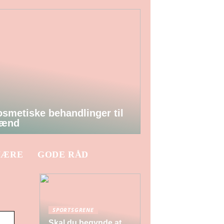
smetiske behandlinger til
ænd
VÆRE
GODE RÅD
SPORTSGRENE
Skal du begynde at