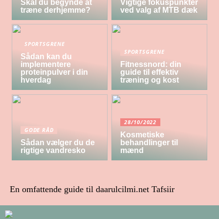
Skal du begynde at
Vigtige fokuspunkter
træne derhjemme?
ved valg af MTB dæk
SPORTSGRENE
SPORTSGRENE
Sådan kan du
implementere
Fitnessnord: din
proteinpulver i din
guide til effektiv
hverdag
træning og kost
28/10/2022
GODE RÅD
Kosmetiske
Sådan vælger du de
behandlinger til
rigtige vandresko
mænd
En omfattende guide til daarulcilmi.net Tafsiir