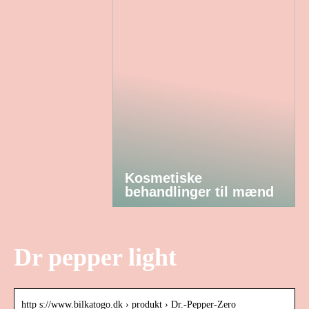
Kosmetiske
behandlinger til mænd
Dr pepper light
http s://www.bilkatogo.dk › produkt › Dr.-Pepper-Zero