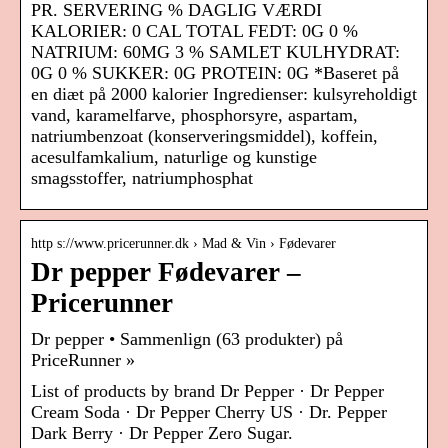
PR. SERVERING % DAGLIG VÆRDI
KALORIER: 0 CAL TOTAL FEDT: 0G 0 %
NATRIUM: 60MG 3 % SAMLET KULHYDRAT:
0G 0 % SUKKER: 0G PROTEIN: 0G *Baseret på
en diæt på 2000 kalorier Ingredienser: kulsyreholdigt
vand, karamelfarve, phosphorsyre, aspartam,
natriumbenzoat (konserveringsmiddel), koffein,
acesulfamkalium, naturlige og kunstige
smagsstoffer, natriumphosphat
http s://www.pricerunner.dk › Mad & Vin › Fødevarer
Dr pepper Fødevarer –
Pricerunner
Dr pepper • Sammenlign (63 produkter) på
PriceRunner »
List of products by brand Dr Pepper · Dr Pepper
Cream Soda · Dr Pepper Cherry US · Dr. Pepper
Dark Berry · Dr Pepper Zero Sugar.