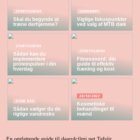
SPORTSGRENE
UDENDØRS
Skal du begynde at
Vigtige fokuspunkter
træne derhjemme?
ved valg af MTB dæk
SPORTSGRENE
SPORTSGRENE
Sådan kan du
implementere
Fitnessnord: din
proteinpulver i din
guide til effektiv
hverdag
træning og kost
28/10/2022
GODE RÅD
Kosmetiske
Sådan vælger du de
behandlinger til
rigtige vandresko
mænd
En omfattende guide til daarulcilmi.net Tafsiir