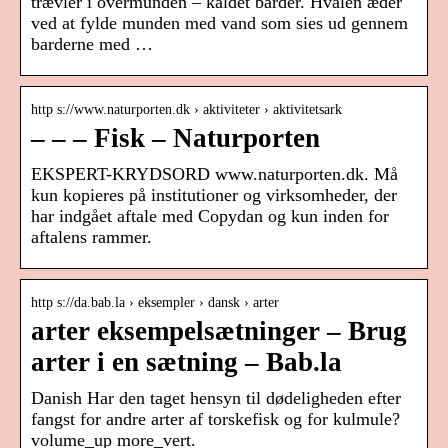
trævler i overmunden – kaldet barder. Hvalen æder
ved at fylde munden med vand som sies ud gennem
barderne med …
http s://www.naturporten.dk › aktiviteter › aktivitetsark
– – – Fisk – Naturporten
EKSPERT-KRYDSORD www.naturporten.dk. Må
kun kopieres på institutioner og virksomheder, der
har indgået aftale med Copydan og kun inden for
aftalens rammer.
http s://da.bab.la › eksempler › dansk › arter
arter eksempelsætninger – Brug
arter i en sætning – Bab.la
Danish Har den taget hensyn til dødeligheden efter
fangst for andre arter af torskefisk og for kulmule?
volume_up more_vert.