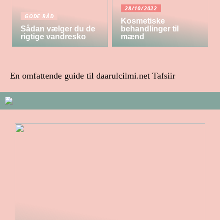
28/10/2022
GODE RÅD
Kosmetiske
Sådan vælger du de
behandlinger til
rigtige vandresko
mænd
En omfattende guide til daarulcilmi.net Tafsiir