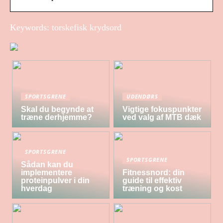
Keywords: torskefisk krydsord
SPORTSGRENE
UDENDØRS
Skal du begynde at
Vigtige fokuspunkter
træne derhjemme?
ved valg af MTB dæk
SPORTSGRENE
SPORTSGRENE
Sådan kan du
implementere
Fitnessnord: din
proteinpulver i din
guide til effektiv
hverdag
træning og kost