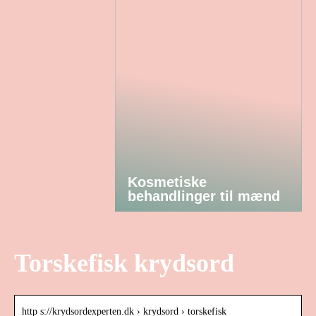
Kosmetiske
behandlinger til mænd
Torskefisk krydsord
http s://krydsordexperten.dk › krydsord › torskefisk